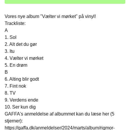
Vores nye album "Vælter vi mørket" på vinyl!
Trackliste:
A
1. Sol
2. Alt det du gør
3. Itu
4. Vælter vi mørket
5. En drøm
B
6. Alting blir godt
7. Fint nok
8. TV
9. Verdens ende
10. Ser kun dig
GAFFA's anmeldelse af albummet kan du læse her (5
stjerner):
https://gaffa.dk/anmeldelser/2024/marts/album/rigmor-